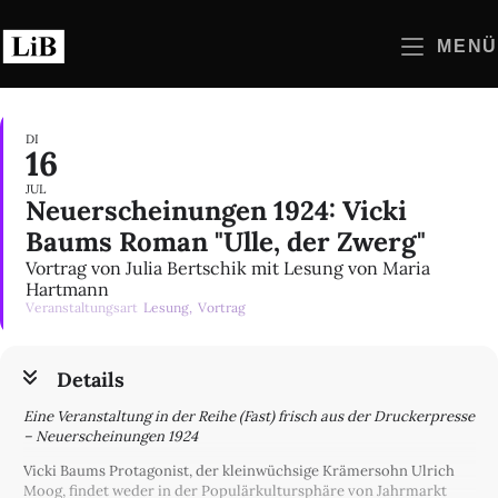
Zum
Inhalt
MENÜ
springen
DI
16
JUL
Neuerscheinungen 1924: Vicki
Baums Roman "Ulle, der Zwerg"
Vortrag von Julia Bertschik mit Lesung von Maria
Hartmann
Veranstaltungsart
Lesung,
Vortrag
Details
Eine Veranstaltung in der Reihe (Fast) frisch aus der Druckerpresse
– Neuerscheinungen 1924
Vicki Baums Protagonist, der kleinwüchsige Krämersohn Ulrich
Moog, findet weder in der Populärkultursphäre von Jahrmarkt