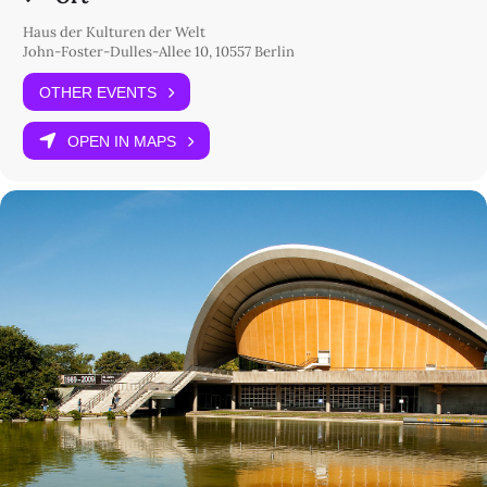
Wie lässt sich mit neuen Gemeinschaftsformen das Nachdenken
Haus der Kulturen der Welt
und Nachspüren wiederentdecken? Das Radikale Empathie-Labor
John-Foster-Dulles-Allee 10, 10557 Berlin
versucht den Zwischenraum von Beziehungen im Prozess
des
Commonings
zu aktivieren. Als experimentelles Laboratorium
OTHER EVENTS
will es gesellschaftliche und ökologische Relationalität anders
denken. Das Ziel ist die Überwindung der reaktionären Anästhesie
(Griechisch
anaisthesía
, Empfindungslosigkeit), die durch den
OPEN IN MAPS
neoliberalen Kapitalismus und dominante, separatistische
Logiken und Systemstrukturen gefördert wird. Wie kann ein
kritisches Bewusstsein für Vernetzungen aktiviert werden und was
die brasilianische Theoretikerin Suely Rolnik „aktive Mikropolitik“
nennt? Zu den Inspirationen gehören „Deep Listening“ und
radikale und feministische Pädagogik. Durch diesen
ganzheitlichen Zugang werden auch die leistungsorientierten
Auffassungen eines Laboratoriums hinterfragt. Das
Radikale
Empathie-Labor
lädt die Teilnehmenden zu einer affektiven
Begegnung ein, die ein Lernen in Beziehungsgefügen einem rein
informativen Lernen vorzieht und dessen transdisziplinärer
ganzheitlicher Ansatz auch das körperlich-sinnliche Lernen
miteinschließt.
10.30–13h
Entwicklungsziele für Marsianische Regeneration
Workshop im Hauptfoyer
Mit
Catherine Sarah Young