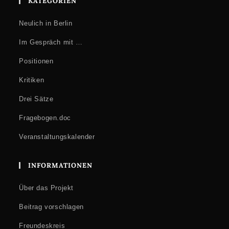
KATEGORIEN
In Rahmen des Workshops werden die Teilnehmenden durch
Storytelling verschiedene Formen von Migration untersuchen, um
Neulich in Berlin
Gemeinsamkeiten zu finden. Dabei sollen sich Spannungen
abbauen, die durch Migrationen, Abreisen, Ankünfte,
Im Gespräch mit …
Zugehörigkeiten und Nichtzugehörigkeiten und ihre
Zwischenräume ausgelöst werden. In der festen Überzeugung,
Positionen
dass sich gegenseitiges Verständnis auch durch geteilten Humor
und Liebe entwickelt, versteht sich der Workshop als ein
spielerischer Raum, in dem ernste Themen wie Religion, Glauben,
Kritiken
Gender und Rassismen angesprochen werden können und der so
eine Art sicheren Raum formt, in dem alle ihre Stimmen und
Drei Sätze
Sprachen zeigen können und so ein Miteinander erschaffen
können.
Fragebogen.doc
Am ersten Workshoptag wird Migration mit Zeichnungen, Text
Veranstaltungskalender
und Film thematisiert. Am zweiten Tag kommen Instrumente zum
Einsatz, um den musikalischen Umgang mit Migration zu
erproben. Das Ergebnis des Workshops wird öffentlich in der
INFORMATIONEN
großen Runde live als Jam Session präsentiert.
15–17h
Über das Projekt
Könnte manchmal der Weg wichtiger sein als das Ziel?
Lesegruppe im
Ruhebereich
des Konferenzraums 1
Beitrag vorschlagen
Mit
Júlia Ayerbe
Auf Englisch
Freundeskreis