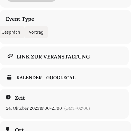
Mit nora chipaumiere, Lucia Ruprecht
Kooperation: Freie Universität Berlin, Deutscher Akademischer
Event Type
Austauschdienst (DAAD)
In englischer Sprache
Gespräch
Vortrag
Eintritt frei
LINK ZUR VERANSTALTUNG
KALENDER
GOOGLECAL
Zeit
24. Oktober 2023
19:00
-
21:00
(GMT+02:00)
Ort