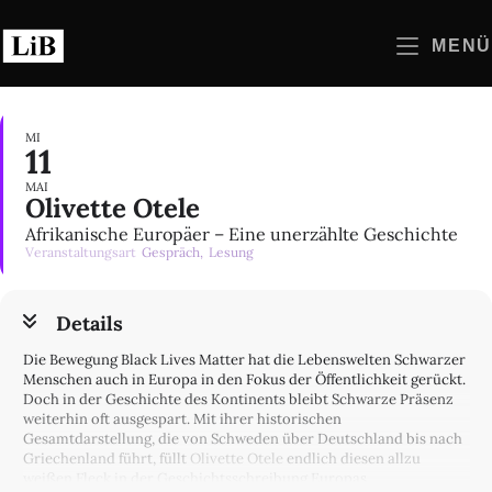
Zum
Inhalt
MENÜ
springen
MI
11
MAI
Olivette Otele
Afrikanische Europäer – Eine unerzählte Geschichte
Veranstaltungsart
Gespräch,
Lesung
Details
Die Bewegung Black Lives Matter hat die Lebenswelten Schwarzer
Menschen auch in Europa in den Fokus der Öffentlichkeit gerückt.
Doch in der Geschichte des Kontinents bleibt Schwarze Präsenz
weiterhin oft ausgespart. Mit ihrer historischen
Gesamtdarstellung, die von Schweden über Deutschland bis nach
Griechenland führt, füllt
Olivette Otele
endlich diesen allzu
weißen Fleck in der Geschichtsschreibung Europas.