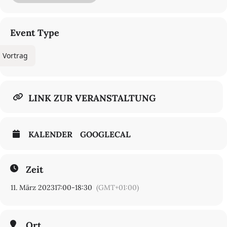
längster Strom anbietet. In quirligen Donaustädten wird er landen
und ihren Facettenreichtum bewundern. Die Atmosphäre dieser
Städte wird ihn bereichern und inspirieren.
Event Type
Donaustädte als Gegenstand der literarischen Reflexion
ermöglichen überraschende Blickwinkel auf urbane
Vortrag
Entwicklungen. Über die Spannungsfelder Modernisierung und
Tradition, Natur und Technologie, Dynamik und Beschaulichkeit,
kulturelle Diversität und Homogenität nähert sich die
Literaturwissenschaftlerin Dr. Olivia Spiridon Donaustädten wie
Ulm, Regensburg, Budapest, Neusatz/Novi Sad, Rustschuk/Russe,
LINK ZUR VERANSTALTUNG
Sulina.
Eine Veranstaltung des Deutschen Kulturforums östliches Europa
im Rahmen seines
Jahresthemas 2023:
Die Donau: 3000 Kilometer
KALENDER
GOOGLECAL
Europa.
Zeit
11. März 2023
17:00
-
18:30
(GMT+01:00)
Ort