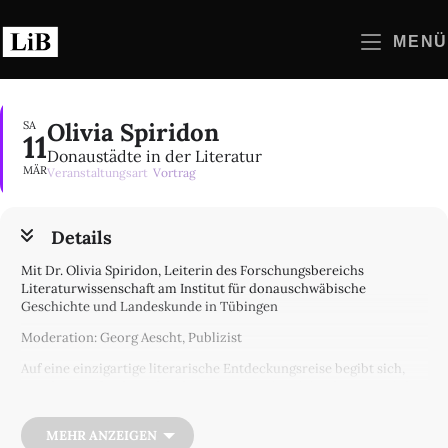
Zum
Inhalt
MENÜ
springen
Olivia Spiridon
SA
11
Donaustädte in der Literatur
MÄR
Veranstaltungsart
Vortrag
Details
Mit Dr. Olivia Spiridon, Leiterin des Forschungsbereichs
Literaturwissenschaft am Institut für donauschwäbische
Geschichte und Landeskunde in Tübingen
Moderation: Georg Aescht, Publizist
Auf eine einzigartige literarische Entdeckungsreise begibt sich,
wer die »profunde und verborgene Sprache« (Claudio Magris) des
Donauraums entschlüsseln will. Der Wanderer wird Legenden,
Märchen, Gedichte, Erzählungen, Romane, Reiseberichte, Essays,
MEHR ANZEIGEN
Tagebücher entdecken und die Vielfalt bestaunen, die Europas