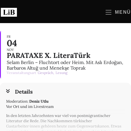
Zum
Inhalt
MENÜ
springen
FR
04
NOV
PARATAXE X. LiteraTürk
Selam Berlin – Fluchtort oder Heim. Mit Aslı Erdoğan,
Barbaros Altuğ und Menekşe Toprak
Veranstaltungsart
Gespräch,
Lesung
Details
Moderation:
Deniz Utlu
Vor Ort und im Livestream
In den letzten Jahrzehnten war viel von postmigrantischer
Literatur die Rede. Die Nachkommen türkischer
Gastarbeiter·innen gehören heute zum Gegenwartskanon. Etwas