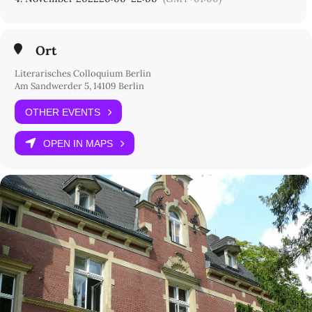
melden Sie sich bei mail@lcb.de an. Der Eintritt für diese
Abendveranstaltung um 20 Uhr beträgt 8 € / 5 €, hierfür wird
ein
Ticket
benötigt.
Ort
Literarisches Colloquium Berlin
Am Sandwerder 5, 14109 Berlin
OTHER EVENTS
OPEN IN MAPS