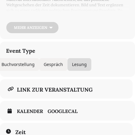
Weltgeschehen der Zeit dokumentieren. Bild und Text ergänzen
sich zu einer radikalen politischen Positionierung Pasolinis. Zu
radikal für den Produzenten, der den Film nicht allein dastehen
lassen wollte und deshalb um einen zweiten, relativierenden Teil
von einem anderen Regisseur ergänzen ließ. Auch unter
MEHR ANZEIGEN
italienischen Intellektuellen sorgte das Werk für einen Skandal.
Mit
La Rabbia — Der Zorn
liegt Pasolinis lyrisches Werk erstmalig
in deutscher Sprache vor. Damit wird ein Text lesbar, der
einerseits Auskunft über das anschließende Schaffen des
Event Type
Regisseurs und Lyrikers gibt, und andererseits eine Problemlage
reflektiert, die gute fünfzig Jahre später immer noch hochaktuell
Buchvorstellung
Gespräch
Lesung
ist: Der lyrische Essay stellt Fragen nach Hunger, Ungerechtigkeit
und Rassismus in einer Welt, die von kolonialen und
postkolonialen Unruhen geprägt ist. Der sizilianische Maler,
Illustrator und Regisseur Guglielmo Manenti illustriert
La Rabbia
— Der Zorn
und erweckt mit seiner Interpretation dieses Zeugnis
LINK ZUR VERANSTALTUNG
von Pasolinis Schaffen für das deutschsprachige Publikum zu
neuem Leben. Ricardo Domeneck spürt in einem persönlichen
Nachwort den Arbeiten Pasolinis nach und bringt vor allem sein
Wirken unter der Maßgabe der Kunst als politische Intervention
KALENDER
GOOGLECAL
in einen kontemporären Kontext.
Zeit