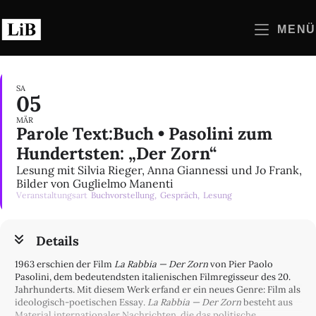
Zum
Inhalt
MENÜ
springen
SA
05
MÄR
Parole Text:Buch • Pasolini zum
Hundertsten: „Der Zorn“
Lesung mit Silvia Rieger, Anna Giannessi und Jo Frank,
Bilder von Guglielmo Manenti
Veranstaltungsart
Buchvorstellung,
Gespräch,
Lesung
Details
1963 erschien der Film
La Rabbia — Der Zorn
von Pier Paolo
Pasolini, dem bedeutendsten italienischen Filmregisseur des 20.
Jahrhunderts. Mit diesem Werk erfand er ein neues Genre: Film als
ideologisch-poetischen Essay.
La Rabbia — Der Zorn
besteht aus
Material internationaler Nachrichten, die das politische