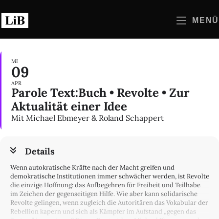
Zum
Inhalt
MENÜ
springen
MI
09
APR
Parole Text:Buch • Revolte • Zur
Aktualität einer Idee
Mit Michael Ebmeyer & Roland Schappert
Details
Wenn autokratische Kräfte nach der Macht greifen und
demokratische Institutionen immer schwächer werden, ist Revolte
die einzige Hoffnung: das Aufbegehren für Freiheit und Teilhabe
im Zeichen der gegenseitigen Hilfe. Wie aber kann solidarische
Revolte gelingen, wenn zugleich die Autoritären das Vokabular der
Rebellion kapern und sich als Kämpfer im Aufstand „gegen das