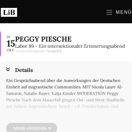
Zum
Inhalt
MENÜ
springen
PEGGY PIESCHE
DI
15
Labor 89 – Ein intersektionaler Erinnerungsabend
OKT
Veranstaltungsart
Gespräch
Details
Ein Gesprächsabend über die Auswirkungen der Deutschen
Einheit auf migrantische Communities. MIT Nicola Laure Al-
Samarai, Natalie Bayer, Katja Kinder MODERATION Peggy
Piesche Nach dem Mauerfall gingen Ost- und West-Stadtteile
mit hohem migrantischem Anteil – z.B. Friedrichshain und
Kreuzberg - wieder fließend ineinander über. Welche
Zusammenschlüsse, Solidaritäten und geteilten Erfahrungen
gab es zwischen den ehemaligen „Vertragsarbeiter_innen“
MEHR ANZEIGEN