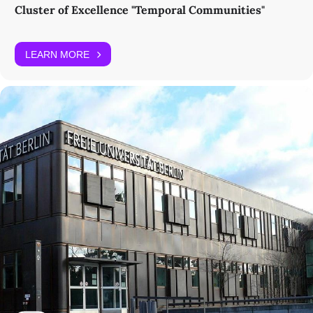
Nature in Art
Cluster of Excellence "Temporal Communities"
Mittwoch, 6. Dezember 2023
10:00 | Antonia Birnbaum (Universität der angewandten Künste
LEARN MORE
Wien):
Übermut und Untermut
11:15 | Christiane Heidrich (Universität der angewandten Künste
Wien):
Der Marktgang des Dichters
12:15 | Mittagspause
13:45 | Sebastian Tränkle (Freie Universität Berlin / EXC 2020):
Die
verlorene und die wiedergefundene Sprache. Kindheit, Exil und
Erfahrung im Sprachdenken Adornos und Benjamins
14:45 | Lisa Memmeler (Freie Universität Berlin):
Räumliche
Ordnung und ‚orientalisches Sehen‘ in Walter Benjamins „Zwei
Gedichte von Friedrich Hölderlin“
16:00 | Anne Eusterschulte (Freie Universität Berlin / EXC
2020):
Exkurs über die Place du Maroc
Further Information
For further information and registration please
contact:
ra3@temporal-communities.de