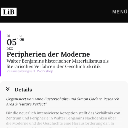
Zum
Inhalt
MENÜ
springen
DI
MI
05
06
DEZ
Peripherien der Moderne
Walter Benjamins historischer Materialismus als
literarisches Verfahren der Geschichtskritik
Veranstaltungsart
Workshop
Details
Organisiert von Anne Eusterschulte und Simon Godart, Research
Area 3: "Future Perfect".
Für die neuerlich intensivierte Rezeption stellt das Verhältnis von
Zentrum und Peripherie in Walter Benjamins Nachdenken über
die Moderne und die Geschichte eine Herausforderung dar. In