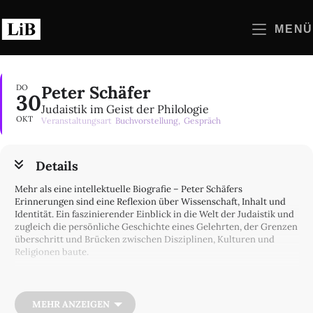
Zum
Inhalt
MENÜ
springen
Peter Schäfer
DO
30
Judaistik im Geist der Philologie
OKT
Veranstaltungsart
Buchvorstellung,
Gespräch
Details
Mehr als eine intellektuelle Biografie – Peter Schäfers
Erinnerungen sind eine Reflexion über Wissenschaft, Inhalt und
Identität. Ein faszinierender Einblick in die Welt der Judaistik und
zugleich die persönliche Geschichte eines Gelehrten, der Grenzen
überschritt und Brücken zwischen Disziplinen, Kulturen und
Religionen baute.
Peter Schäfer
(Judaist, Akademiemitglied) kommt mit
Akademiepräsident
Christoph Markschies
ins Gespräch.
MEHR ANZEIGEN
Mit Grußworten von
Gesine Palmer
(Katholische Akademie in