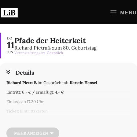
Zum
Inhalt
MENÜ
springen
Pfade der Heiterkeit
DO
11
Richard Pietraß zum 80. Geburtstag
JUN
Veranstaltungsart
Gespräch
Details
Richard Pietraß
im Gespräch mit
Kerstin Hensel
Eintritt: 6,- € / ermäßigt: 4,- €
Einlass: ab 17:30 Uhr
Ticket:
Eintrittskarten
Digital:
Livestream
Heiterkeit ist einer der Pfade, auf denen sich durch das
MEHR ANZEIGEN
dichterische Werk von Richard Pietraß wandeln lässt. Man