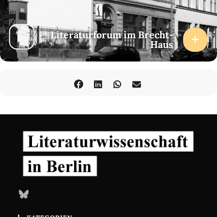
Literaturforum im Brecht-
Haus
Bluesky