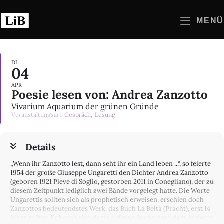
Zum
Inhalt
MENÜ
springen
DI
04
APR
Poesie lesen von: Andrea Zanzotto
Vivarium Aquarium der grünen Gründe
Veranstaltungsart
Gespräch,
Lesung
Details
„Wenn ihr Zanzotto lest, dann seht ihr ein Land leben ...“, so feierte
1954 der große Giuseppe Ungaretti den Dichter Andrea Zanzotto
(geboren 1921 Pieve di Soglio, gestorben 2011 in Conegliano), der zu
diesem Zeitpunkt lediglich zwei Bände vorgelegt hatte. Die Worte
Ungarettis sollten sich als prophetisch erweisen, erschien doch
Zanzottos bedeutendstes Werk, das Buch La Beltà (Pracht), erst 14
Jahre später. Er begab sich darin auf eine Suche nach dem Anderen