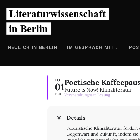
Zum
Inhalt
springen
NEULICH IN BERLIN
IM GESPRÄCH MIT …
POS
Poetische Kaffeepaus
DO
01
Future is Now! Klimaliteratur
FEB
Veranstaltungsart
Lesung
Details
Futuristische Klimaliteratur forder
Gegenwart und Zukunft, indem sie i