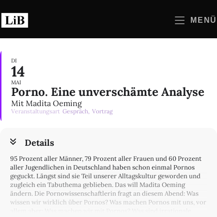
Zum
Inhalt
MENÜ
springen
DI
14
MAI
Porno. Eine unverschämte Analyse
Mit Madita Oeming
Veranstaltungsart
Gespräch,
Vortrag
Details
95 Prozent aller Männer, 79 Prozent aller Frauen und 60 Prozent
aller Jugendlichen in Deutschland haben schon einmal Pornos
geguckt. Längst sind sie Teil unserer Alltagskultur geworden und
zugleich ein Tabuthema geblieben. Das will Madita Oeming
ändern. Die Pornowissenschaftlerin fragt an diesem Abend: Was
wissen wir wirklich über Pornos? Was machen Pornos mit uns, vor
allem aber: Was machen wir mit Pornos? Was sind irrationale