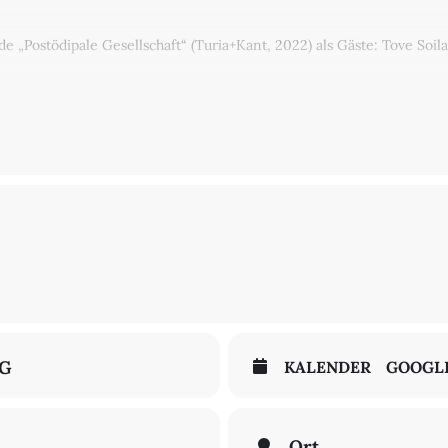
 „Postödipale Gesellschaft“ (Turia+Kant, 2022) als Gäste: Tove Soi
rnationale Debatte der neueren marxistisch orientierten Lacan-Reze
r beiden Übersetzungsbände ist es, diese Diskussion einem deutschs
 Debatte, deren bekannteste Vertreter Alenka Zupancic, Slavoj Zizek
utieren die Fallstricke des Untergangs der väterlichen Funktion in ih
zen.
h und deutsch stattfinden.
nnes R. Hampel.
itte hier anmelden:
maria@hintermeier.biz
e hier schreiben:
camcroce@gmail.com
NG
KALENDER
GOOGL
Ort