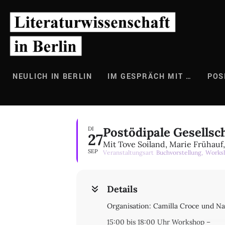
Zum
Inhalt
springen
NEULICH IN BERLIN
IM GESPRÄCH MIT …
POS
Postödipale Gesellsc
DI
27
Mit Tove Soiland, Marie Frühau
SEP
Veranstaltungsart
Buchvorstellung,
Works
Details
Organisation: Camilla Croce und 
15:00 bis 18:00 Uhr Workshop –