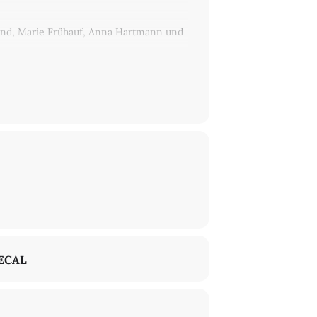
land, Marie Frühauf, Anna Hartmann und
ption mit ihrer Zeitdiagnose einer
prachigen Publikum zugänglich zu machen.
, Massimo Recalcati, Joan Copjec und
ren gesellschaftlichen und
ECAL