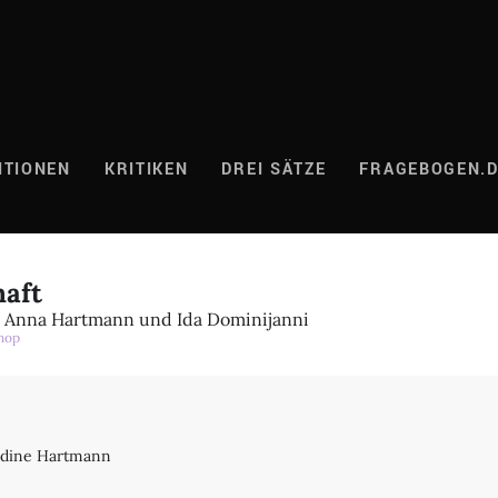
ITIONEN
KRITIKEN
DREI SÄTZE
FRAGEBOGEN.
haft
f, Anna Hartmann und Ida Dominijanni
hop
Nadine Hartmann