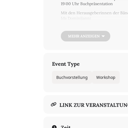
19:00 Uhr Buchpräsentation
Mit den Herausgeberinnen der Bände
Ida Dominijanni
Die zwei Bände versammeln die inte
postödipalen Gesellschaft. Ziel de
MEHR ANZEIGEN
Die Aufsätze dieser internationalen
Juliet Flower MacCannell sind, disk
gesellschaftspolitischen Konsequen
Die Veranstaltung wird in Italienisc
Event Type
Konsektuive Übersetzung von Joha
Hybrid – für die Zoom-Teilnahme b
Eintritt: 10/5€
Buchvorstellung
Workshop
Für das Material des Workshops bitt
LINK ZUR VERANSTALTU
Zeit