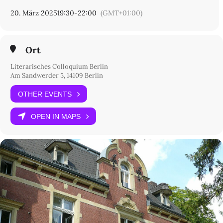
Eintritt 8 € / 5 €. Auch an der Abendkasse.
20. März 2025
19:30
-
22:00
(GMT+01:00)
Ort
Literarisches Colloquium Berlin
Am Sandwerder 5, 14109 Berlin
OTHER EVENTS
OPEN IN MAPS