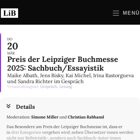
Zum
Inhalt
MENÜ
springen
DO
20
MÄR
Preis der Leipziger Buchmesse
2025: Sachbuch/Essayistik
Maike Albath, Jens Bisky, Kai Michel, Irina Rastorgueva
und Sandra Richter im Gespräch
Veranstaltungsart
Gespräch,
Lesung
Details
Moderation:
Simone Miller
und
Christian Rabhansl
Das Besondere am Preis der Leipziger Buchmesse ist, dass er
in
drei Kategorien
vergeben wird; neben Übersetzer∙innen werden
nicht nur Belletristik-, sondern auch Sachbuch-Autor∙innen