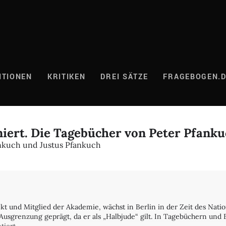
ITIONEN
KRITIKEN
DREI SÄTZE
FRAGEBOGEN.
iniert. Die Tagebücher von Peter Pfank
nkuch und Justus Pfankuch
ekt und Mitglied der Akademie, wächst in Berlin in der Zeit des Nati
usgrenzung geprägt, da er als „Halbjude“ gilt. In Tagebüchern und B