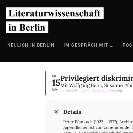
Zum
Inhalt
springen
NEULICH IN BERLIN
IM GESPRÄCH MIT …
POS
Privilegiert diskrim
MI
15
Mit Wolfgang Benz, Susanne Pfa
JAN
Veranstaltungsart
Gespräch,
Lesung
Details
Peter Pfankuch (1925 – 1977), Archit
Jugendlichen ist von zunehmender A