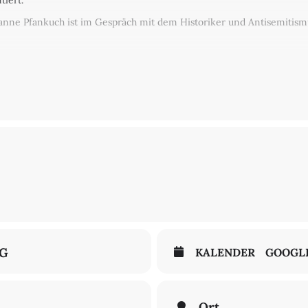
tiert.
anne Pfankuch ist im Gespräch mit dem Historiker und Antisemitism
NG
KALENDER
GOOGL
Ort