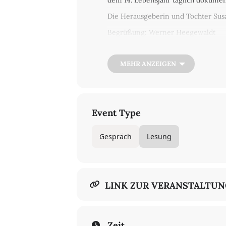
dem 14. Lebensjahr täglich dokumen
Die Herausgeberin und Tochter Sus
Begrüßung: Werner Heegewaldt
In deutscher Sprache
MEHR ANZEIGEN
€ 7,50/5
Ticket kaufen
Event Type
Gespräch
Lesung
LINK ZUR VERANSTALTU
Zeit