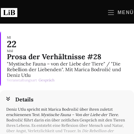
Zum
Inhalt
MENÜ
springen
MI
22
MAI
Prosa der Verhältnisse #28
"Mystische Fauna – von der Liebe der Tiere" / "Die
Rebellion der Liebenden". Mit Marica Bodrožić und
Deniz Utlu
Veranstaltungsart
Gespräch
Details
Deniz Utlu spricht mit Marica Bodrožić über ihren zuletzt
erschienenen Text
Mystische Fauna – Von der Liebe der Tiere
.
Bodrožić führt darin ein über zeitliches Gespräch mit den Tieren
ihres Lebens. Es entsteht eine Reflexion über Mensch und Natur,
über Angst, Verletzlichkeit und Trauer. In
Die Rebellion der