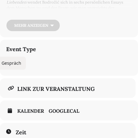
Liebenden
wendet Bodrožić sich in sechs persönlichen Essays
dem Menschen zu, und der Frage, wie man angesichts der
alltäglichen Gewalt unserer Zeit zu einer neuen Offenheit im
Denken gelangen kann.
MEHR ANZEIGEN
Event Type
Gespräch
LINK ZUR VERANSTALTUNG
KALENDER
GOOGLECAL
Zeit