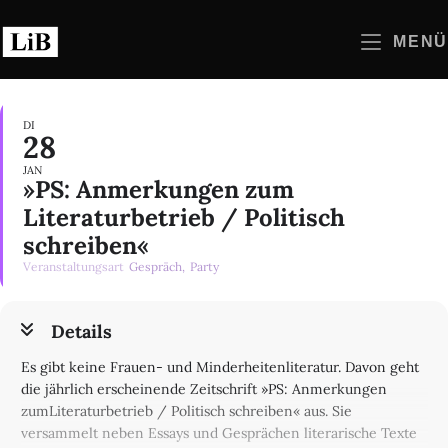
Zum
Inhalt
MENÜ
springen
DI
28
JAN
»PS: Anmerkungen zum
Literaturbetrieb / Politisch
schreiben«
Veranstaltungsart
Gespräch,
Party
Details
Es gibt keine Frauen- und Minderheitenliteratur. Davon geht
die jährlich erscheinende Zeitschrift »PS: Anmerkungen
zumLiteraturbetrieb / Politisch schreiben« aus. Sie
versammelt neben Essays und Gesprächen literarische Texte