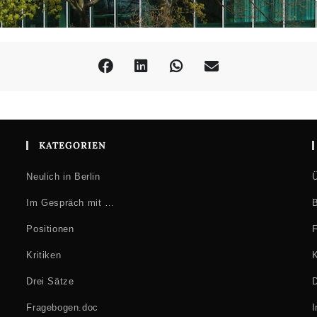
KATEGORIEN
Neulich in Berlin
Ü
Im Gespräch mit …
B
Positionen
F
Kritiken
K
Drei Sätze
D
Fragebogen.doc