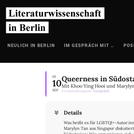
Zum
Inhalt
springen
NEULICH IN BERLIN
IM GESPRÄCH MIT …
POS
Queerness in Südost
DI
10
Mit Khoo Ying Hooi und Maryly
SEP
Veranstaltungsart
Gespräch
Details
Was heißt es für LGBTQI+-Autor:inne
Marylyn Tan aus Singapur diskutiert