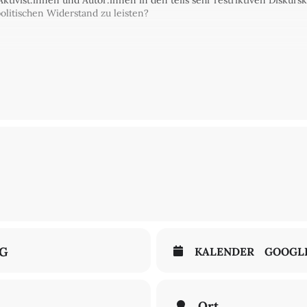
Aktivist:innen und Autor:innen in den teils sehr restriktiven Diskur
olitischen Widerstand zu leisten?
 statt.
g über die Heinrich-Böll-Stiftung ist erforderlich. Danke!
l-Stiftung e.V.
NG
KALENDER
GOOGL
Ort