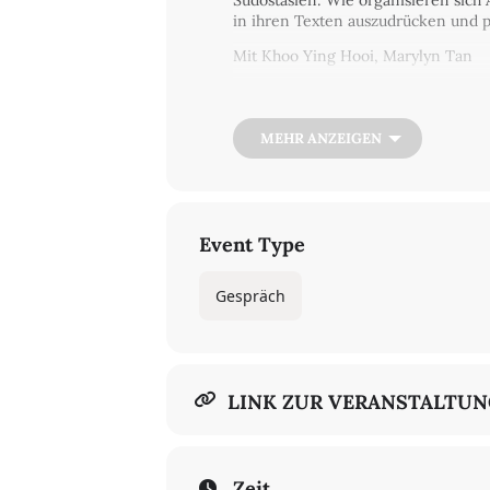
Südostasien: Wie organisieren sich 
in ihren Texten auszudrücken und p
Mit Khoo Ying Hooi, Marylyn Tan
Es moderiert Ruth Streicher
Die Veranstaltung findet auf Englisch
MEHR ANZEIGEN
Der Eintritt ist frei. Eine Anmeldun
Hier anmelden
In Kooperation mit der Heinrich-Böl
Event Type
Gespräch
LINK ZUR VERANSTALTU
Zeit