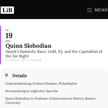
Zum
Inhalt
MENÜ
springen
DI
19
MAI
Quinn Slobodian
Hayek’s Bastards: Race, Gold, IQ, and the Capitalism of
the Far Right
Veranstaltungsart
Vortrag
Details
Gesprächsleitung: Kristen Ghodsee, Philadelphia
Veranstaltung in englischer Sprache
Quinn Slobodian is
Professor of International History, Boston
University