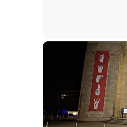
der Zivilgesellschaften im Nahen O
politische Dimension des (Post-)Tra
andere, Diaspora und Welt verbind