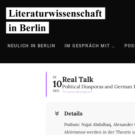
Zum
Inhalt
springen
NEULICH IN BERLIN
IM GESPRÄCH MIT …
POS
Real Talk
DI
10
Political Diasporas and German F
DEZ
Veranstaltungsart
Details
Podium: Najat Abdulhaq, Alexander Cl
Aktivismus werden in der Theorie 