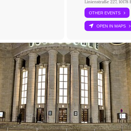
Linienstraße 227, 10178 
sten, die Rückgewinnung politischer Handlungsfähigkeit, die in de
umatischen, die Erfahrung von Staatenlosigkeit, das Schicksal der Fr
OTHER EVENTS
ende Themen werden zur Diskussion stehen.
OPEN IN MAPS