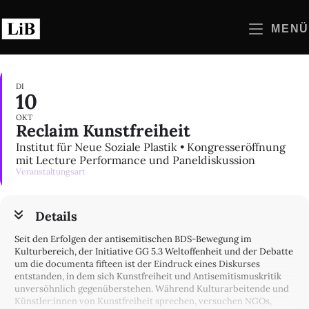
Zum
Inhalt
MENÜ
springen
DI
10
OKT
Reclaim Kunstfreiheit
Institut für Neue Soziale Plastik • Kongresseröffnung
mit Lecture Performance und Paneldiskussion
Veranstaltungsart
Details
Seit den Erfolgen der antisemitischen BDS-Bewegung im
Kulturbereich, der Initiative GG 5.3 Weltoffenheit und der Debatte
um die documenta fifteen ist der Eindruck eines Diskurses
entstanden, in dem sich Kunstfreiheit und Antisemitismuskritik
unversöhnlich gegenüberstehen. Während Kulturarbeitende und
Künstler:innen von Kunstfreiheit sprechen, versuchen NGOs,