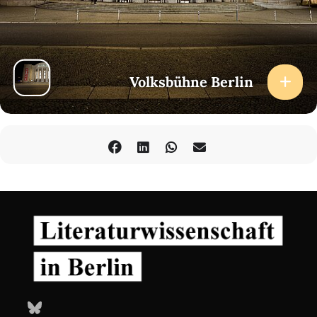
Salzborn (Ansprechpartner des Landes Berlin zu Antisemitismus),
Moderation: Benno Plassmann (Institut für Neue Soziale Plastik)
Informationen zu den weiteren Veranstaltungen innerhalb
von
Reclaim Kunstfreiheit
(10.-16.Oktober 2023) finden Sie
unter
www.neue-soziale-plastik.de
Volksbühne Berlin
Der Eintritt ist frei, eine Anmeldung ist
obligatorisch:
reclaim@neue-soziale-plastik.org
Der Abend ist die Auftaktveranstaltung von
Reclaim Kunstfreiheit.
Antisemitismuskritik, Kunst & Kultur
des INSTITUTS FÜR NEUE
SOZIALE PLASTIK.
Bluesky