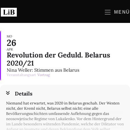
Zum
Inhalt
MENÜ
springen
MO
26
APR
Revolution der Geduld. Belarus
2020/21
Nina Weller: Stimmen aus Belarus
Veranstaltungsart
Vortrag
Details
Niemand hat erwartet, was 2020 in Belarus geschah. Der Westen
nicht, der Kreml nicht, Belarus selbst nicht: eine alle
Bevölkerungsschichten umfassende Auflehnung gegen das
neosowjetische Regime von Lukašenko. Vor dem Hintergrund der
im Lande besonders wütenden Pandemie, welche der Diktator von
Anfang an leugnete und deren Bekämpfung dem Volk selbst