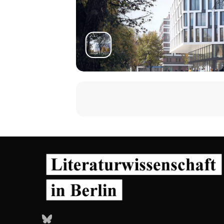
Esther von der Osten (Freie Universi
18.00–20.00
Freie Universität, Institut für Ph
Abendveranstaltung
18.00
Lesung und Debatte: Denken im Kr
Zu Arendt, Aron, Beauvoir, Merleau
19.00
Rosa Kollektiv: Variationen über da
20.00
Weinempfang
Freitag, 27.10.2023
9.00–18.00
Leibniz-Zentrum für Literatur- und
Workshop
9.00
Moderation: Oliver Precht (ZfL)
Bluesky
Begrüßung und Einführung