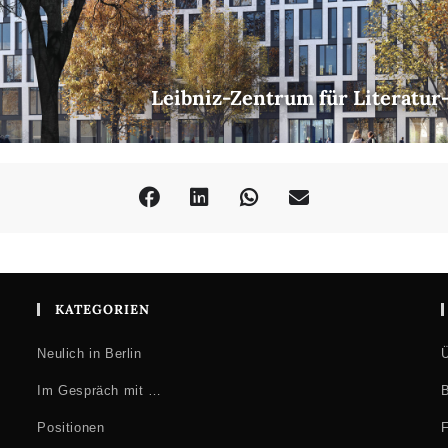
tät Berlin): Zur generellen Abschaffung der politischen Parteien. Wei
ilosophie, Habelschwerdter Allee 30, 14195 Berlin
Leibniz-Zentrum für Literatur
ieg: ein Panorama
-Ponty, Nizan, Sartre und Weil
s Stück
Mausefalle
der Truppe 31
KATEGORIEN
 Kulturforschung, Pariser Str. 1, 10719 Berlin
Neulich in Berlin
Ü
Im Gespräch mit …
B
Positionen
F