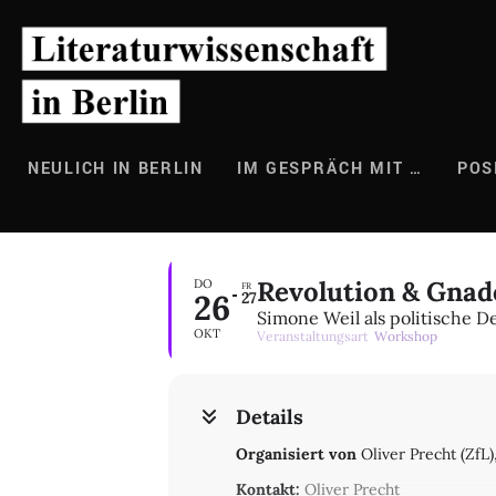
Zum
Inhalt
springen
NEULICH IN BERLIN
IM GESPRÄCH MIT …
POS
Revolution & Gnad
DO
FR
26
27
Simone Weil als politische D
OKT
Veranstaltungsart
Workshop
Details
Organisiert von
Oliver Precht (ZfL)
Kontakt:
Oliver Precht