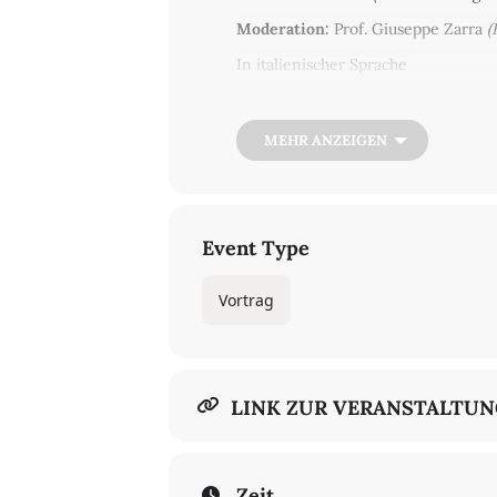
Moderation:
Prof. Giuseppe Zarra
(F
In italienischer Sprache
Der Vortrag befasst sich mit den R
Wörtern sowie bei der semantischen
MEHR ANZEIGEN
Wortformen, werden dabei mit ähnli
Daniel und Raimbaut d'Aurenga an
Mit freundlicher Unterstützung de
Teilnahme in Präsenz und digital p
Event Type
Raum J 23/16,
Freie Universität Berlin,
Vortrag
Habelschwerdter Allee 45
LINK ZUR VERANSTALTU
Zeit