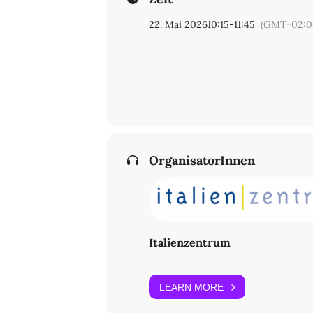
22. Mai 2026
10:15
-
11:45
(GMT+02:0
OrganisatorInnen
Italienzentrum
LEARN MORE