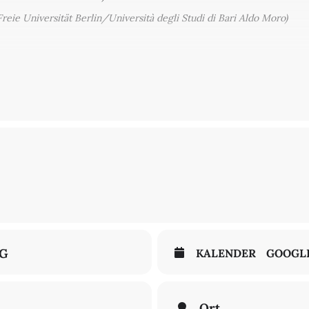
reie Universität Berlin/Università degli Studi di Bari Aldo Moro)
eimtechniken Dantes und der Rolle des Reimsystems bei der Bildung 
 Entwicklung der Reimwörter. Dantes neologistische Strategien, s
chen sprachlich-reimerischen Prozessen verglichen, die von Trouba
gewandt wurden.
r Alexander von Humboldt-Stiftung
er WebEx möglich
.
Bitte senden Sie uns eine Mail (
italzen@zedat.fu-ber
NG
KALENDER
GOOGL
Ort