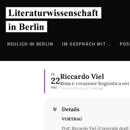
Zum
Inhalt
springen
NEULICH IN BERLIN
IM GESPRÄCH MIT …
POS
Riccardo Viel
FR
22
Rima e creazione linguistica nei
MAI
Veranstaltungsart
Vortrag
Details
VORTRAG
Prof. Riccardo Viel
(Università degli