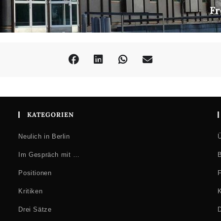
Fr
KATEGORIEN
Neulich in Berlin
Ü
Im Gespräch mit …
B
Positionen
F
Kritiken
K
Drei Sätze
D