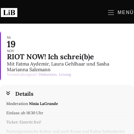
Zum
Inhalt
MENÜ
springen
SA
19
NOV
RIOT NOW! Ich schrei(b)e
Mit Fatma Aydemir, Laura Gehlhaar und Sasha
Marianna Salzmann
Veranstaltungsart
Diskussion,
Lesung
Details
Moderation
Ninia LaGrande
Einlass: ab 18:30 Uhr
Ticket: Eintritt frei!
Postmigrantische Kultur und auch Kunst und Kultur behinderter