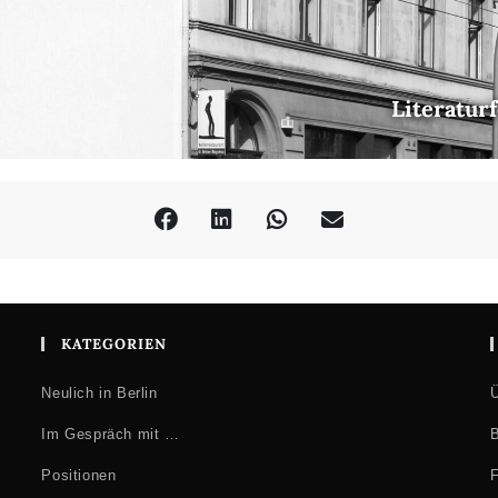
Literatur
KATEGORIEN
Neulich in Berlin
Ü
Im Gespräch mit …
B
Positionen
F