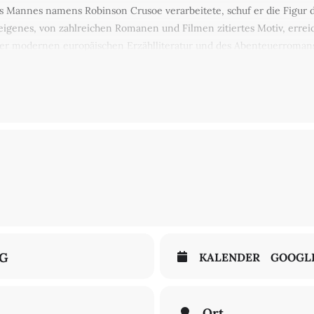
s Mannes namens Robinson Crusoe verarbeitete, schuf er die Figur d
eigenes, von zahlreichen Romanen und Filmen zitiertes Motiv, erreic
der modernen europäischen Erzählliteratur und des Abenteuerromans
dig ausgestatteten und höchst bibliophilen Ausgabe erscheint, ebn
: 5,- € / ermäßigt: 3,- € Einlass: ab 19:00 Uhr
NG
KALENDER
GOOGL
Ort