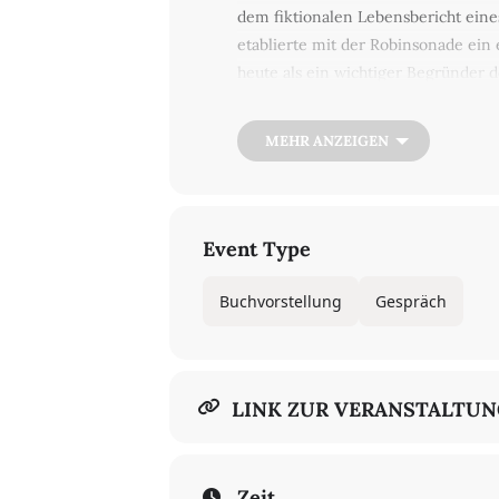
dem fiktionalen Lebensbericht eine
etablierte mit der Robinsonade ein 
heute als ein wichtiger Begründer 
die in einer kommentierten, aufwen
endlich (neu) zu entdecken. Eintritt
MEHR ANZEIGEN
Event Type
Buchvorstellung
Gespräch
LINK ZUR VERANSTALTU
Zeit