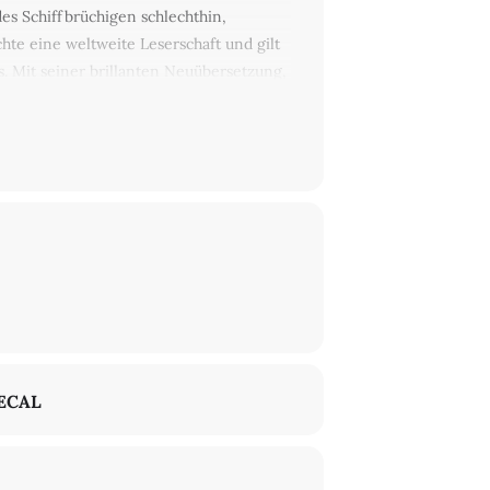
es Schiffbrüchigen schlechthin,
hte eine weltweite Leserschaft und gilt
. Mit seiner brillanten Neuübersetzung,
et Rudolf Mast den Weg, Defoes Roman
ECAL