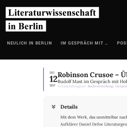
Zum
Inhalt
springen
NEULICH IN BERLIN
IM GESPRÄCH MIT …
POS
Robinson Crusoe – Üb
DO
12
Rudolf Mast im Gespräch mit Ho
SEP
Veranstaltungsart
Buchvorstellung,
Gesprä
Details
Mit dem Werk, das unmittelbar nach
Aufklärer Daniel Defoe Literaturge