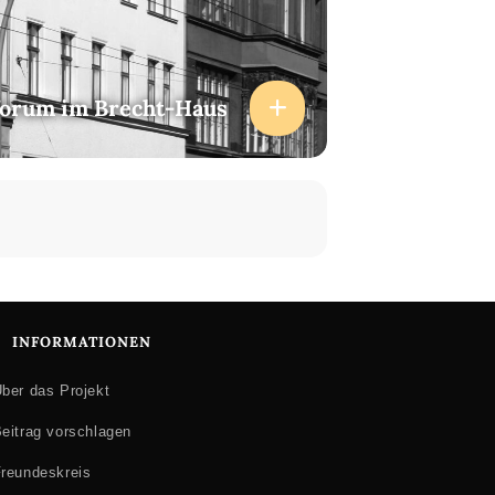
forum im Brecht-Haus
INFORMATIONEN
ber das Projekt
eitrag vorschlagen
reundeskreis