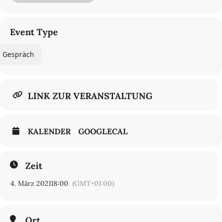
Kooperation mit der Rosa Luxemburg Stiftung und dem
Münzenbergforum Berlin
Event Type
Im Rahmen des Festivals „Rosa150. Eine Ermutigung in Zeiten der
Pandemie und anderer Katastrophen“ der Rosa-Luxemburg-
Gespräch
Stiftung
LINK ZUR VERANSTALTUNG
KALENDER
GOOGLECAL
Zeit
4. März 2021
18:00
(GMT+01:00)
Ort