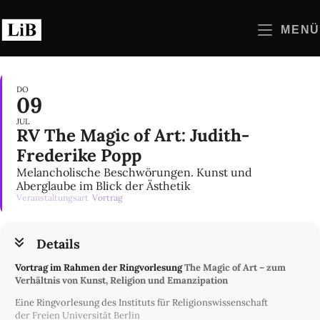
Zum
Inhalt
MENÜ
springen
DO
09
JUL
RV The Magic of Art: Judith-
Frederike Popp
Melancholische Beschwörungen. Kunst und
Aberglaube im Blick der Ästhetik
Veranstaltungsart
Vortrag
Details
Vortrag im Rahmen der Ringvorlesung
The Magic of Art – zum
Verhältnis von Kunst, Religion und Emanzipation
Eine Ringvorlesung des Instituts für Religionswissenschaft
der Freien Universität Berlin