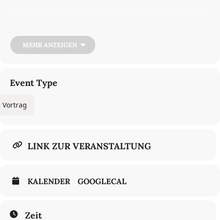
Melancholische Beschwörungen. Kunst und Aberglaube im Blick
MEHR ANZEIGEN
der Ästhetik
Prof. Dr. Judith-Frederike Popp
Institut für Philosophie,
Event Type
Fachbereich Philosophie und Geisteswissenschaften,
Freie Universität Berlin
Vortrag
Zum
Livestream
LINK ZUR VERANSTALTUNG
Freie Universität Berlin,
Raum 2.2058 (Holzlaube),
Gebäudekomplex Fabeckstr. 23 – 25,
KALENDER
GOOGLECAL
14195 Berlin
Zeit