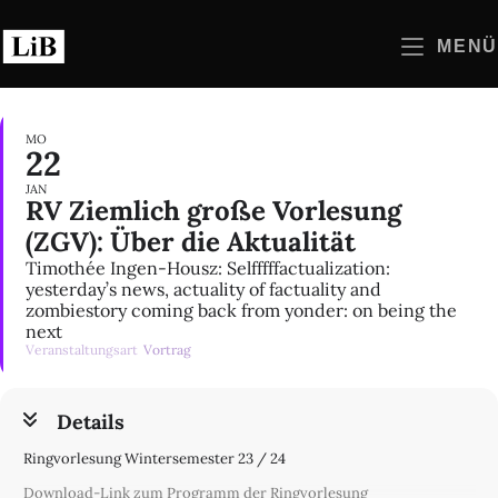
Zum
Inhalt
MENÜ
springen
MO
22
JAN
RV Ziemlich große Vorlesung
(ZGV): Über die Aktualität
Timothée Ingen-Housz: Selfffffactualization:
yesterday’s news, actuality of factuality and
zombiestory coming back from yonder: on being the
next
Veranstaltungsart
Vortrag
Details
Ringvorlesung Wintersemester 23 / 24
Download-Link zum Programm der Ringvorlesung