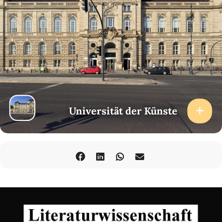
29.01.23
Learning fcom the Non-Human - Biomimetisches Denken in den
Geisteswissenschaften
(
Johanna Kirschbauer
)
12.02.23
Walter Benjamin: Berliner Kindheit um 1900. Übung vor
Originalen
(
Hanna Engelmeier (Kulturwissenschaftliches Institut
Essen)
)
Ort
Universität der Künste
Mierendorffstraße 30, Mierendorffstr. 30, 10589 Berlin
Karte anzeigen
Mie 401/402
Info
Atala-Factory
c.hahn@atala.de
Prof. Dr. Maren Hartmann
hartmann@udk-berlin.de