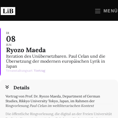
Zum
Inhalt
MENÜ
springen
DI
08
JUN
Ryozo Maeda
Iteration des Unübersetzbaren. Paul Celan und die
Übersetzung der modernen europäischen Lyrik in
Japan
Veranstaltungsart
Vortrag
Details
Vortrag von Prof. Dr. Ryozo Maeda, Department of German
Studies, Rikkyo University Tokyo, Japan, im Rahmen der
Ringvorlesung
Paul Celan im weltliterarischen Kontext
Die öffentliche Ringvorlesung, die digital an der Freien Universität