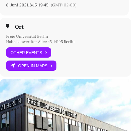
zu nutzen.
8. Juni 2021
18:15
-
19:45
(GMT+02:00)
>>> Link zum Livestream <<<
Ort
Freie Universität Berlin
Habelschwerdter Allee 45, 14195 Berlin
OTHER EVENTS
OPEN IN MAPS