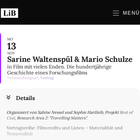
Zum
Inhalt
MENÜ
springen
MO
13
NOV
Sarine Waltenspül & Mario Schulze
in Film mit vielen Enden. Die hundertjährige
Geschichte eines Forschungsfilms
Veranstaltungsart
Vortrag
Details
Organisiert von Sabine Nessel und Sophie Hartleib, Projekt
Rest of
Cast
, Research Area 2: "Travelling Matters".
Vortragsreihe: Filmcredits und Listen – Materialität und
Temporalität