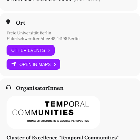
seiner habhaft wurden interpretiert. Und sie zeigen exemplarisch,
wie anhand dieser wichtigen Quellen der (Film-)
Geschichtsschreibung Fragen der Urheberschaft, des politisch-
ökonomischen Status der Aufnahmen sowie deren epistemische
Ort
Funktion adressierbar werden.
Freie Universität Berlin
Freie Universität Berlin
Habelschwerdter Allee 45, 14195 Berlin
EXC 2020 "Temporal Communities"
Raum 00.05
OTHER EVENTS
Otto-von-Simson-Straße 15
14195 Berlin
OPEN IN MAPS
OrganisatorInnen
Cluster of Excellence "Temporal Communities"