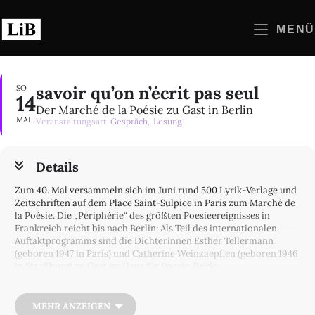
Zum
Inhalt
MENÜ
springen
savoir qu’on n’écrit pas seul
SO
14
Der Marché de la Poésie zu Gast in Berlin
MAI
Veranstaltungsart
Gespräch,
Lesung
Details
Zum 40. Mal versammeln sich im Juni rund 500 Lyrik-Verlage und
Zeitschriften auf dem Place Saint-Sulpice in Paris zum Marché de
la Poésie. Die „Périphérie“ des größten Poesieereignisses in
Frankreich reicht bis nach Berlin: Als Teil des internationalen
Auftaktprogramms sind die Dichterinnen Esther Tellermann
(geboren 1947 in Paris) und Catherine Weinzaepflen (geboren 1946
in Straßburg) zu Gast im Haus für Poesie. Beide
Dichterinnen setzen sich in ihrem Schreiben intensiv mit
deutscher Nachkriegslyrik auseinander, unter anderem mit der
Paul Celans und Ingeborg Bachmanns. Catherine Weinzaepflen
MEHR ANZEIGEN