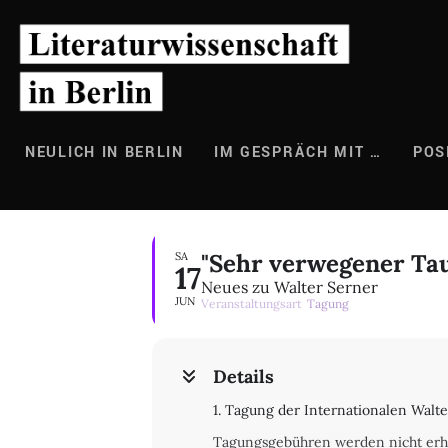
Zum
Inhalt
springen
NEULICH IN BERLIN
IM GESPRÄCH MIT …
POS
"Sehr verwegener Ta
SA
17
Neues zu Walter Serner
JUN
Veranstaltungsart
Tagung
Details
1. Tagung der Internationalen Walter
Tagungsgebühren werden nicht erhob