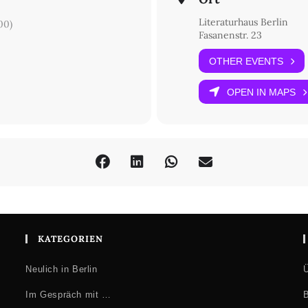
l Zoppo, Viterbo, Dr. phil. Silvia Ulrich, Turin, M.A. Mark Kanak, Berl
Literaturhaus Berlin
00)
Fasanenstr. 23
chaft Literarischer Gesellschaften und Gedenkstätten aus Mitteln d
OTHER EVENTS
OPEN IN MAPS
KATEGORIEN
Neulich in Berlin
Ü
Im Gespräch mit …
B