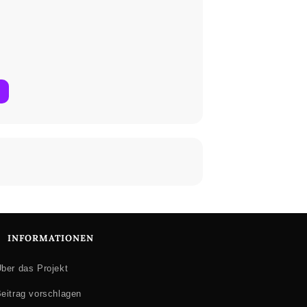
in: Freud und Leid des Serner-Übersetzens:
er Beauftragten der Bundesregierung für
INFORMATIONEN
ber das Projekt
eitrag vorschlagen