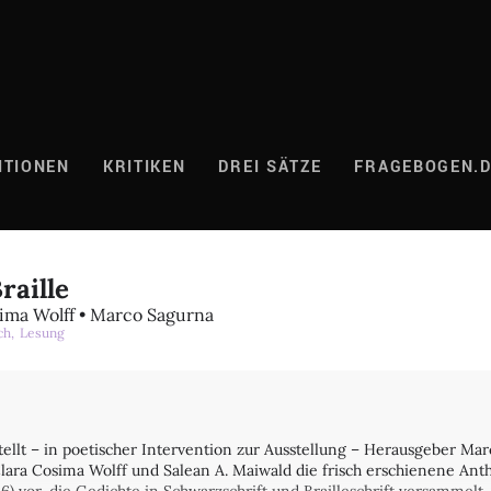
ITIONEN
KRITIKEN
DREI SÄTZE
FRAGEBOGEN.
raille
sima Wolff • Marco Sagurna
ch,
Lesung
llt – in poetischer Intervention zur Ausstellung – Herausgeber Mar
ara Cosima Wolff und Salean A. Maiwald die frisch erschienene Ant