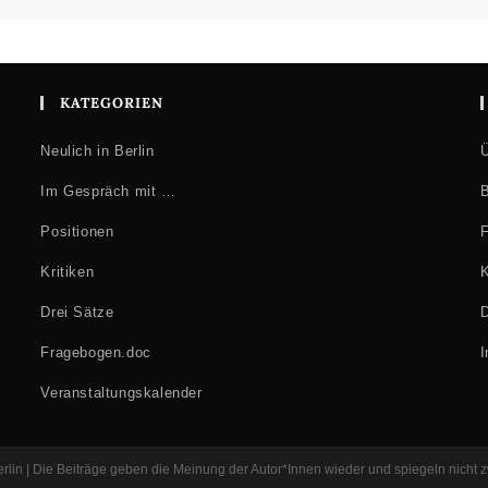
KATEGORIEN
Neulich in Berlin
Ü
Im Gespräch mit …
B
Positionen
F
Kritiken
K
Drei Sätze
D
Fragebogen.doc
Veranstaltungskalender
Berlin | Die Beiträge geben die Meinung der Autor*Innen wieder und spiegeln nicht