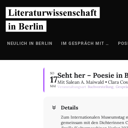
Zum
Inhalt
springen
NEULICH IN BERLIN
IM GESPRÄCH MIT …
POS
Seht her – Poesie in B
SO
17
Mit Salean A. Maiwald • Clara Co
MAI
Veranstaltungsart
Buchvorstellung,
Gesprä
Details
Zum Internationalen Museumstag ste
gemeinsam mit den Dichterinnen Cl