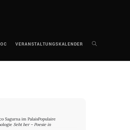
DOC
VERANSTALTUNGSKALENDER
WEBSITE-
SUCHE
UMSCHALTEN
co Sagurna im PalaisPopulaire
hologie
Seht her – Poesie in