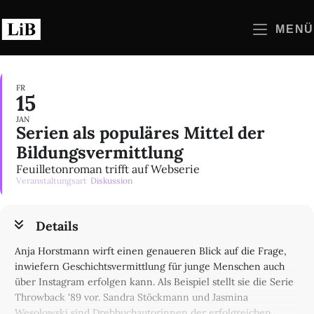
Zum
Inhalt
MENÜ
springen
FR
15
JAN
Serien als populäres Mittel der
Bildungsvermittlung
Feuilletonroman trifft auf Webserie
Veranstaltungsart
Diskussion
Details
Anja Horstmann wirft einen genaueren Blick auf die Frage,
inwiefern Geschichtsvermittlung für junge Menschen auch
über Instagram erfolgen kann. Als Beispiel stellt sie die Serie
Throwback '89 vor. Sandra Stöckmann und Jasmina
Wesolowski sind Drehbuchautorinnen der erfolgreichen