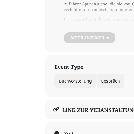
Auf ihrer Spurensuche, die sie von 
verblüffende, komische und immer 
Im Gespräch mit dem Journalisten
und die Frage: Was bleibt von eine
Es begrüßt der Akademiepräsident
MEHR ANZEIGEN
Zur
Anmeldung
Event Type
Buchvorstellung
Gespräch
LINK ZUR VERANSTALTU
Zeit