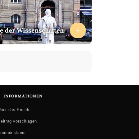
e der Wissenschaften
INFORMATIONEN
ber das Projekt
eitrag vorschlagen
reundeskreis