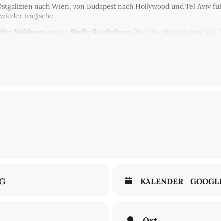
Ostgalizien nach Wien, von Budapest nach Hollywood und Tel Aviv füh
wieder tragische.
Ofer Waldman
spricht
Shelly Kupferberg
über ihre Recherchen, die 
m Menschen übrig, wenn nichts von ihm übrig bleibt?
Christoph Markschies
.
NG
KALENDER
GOOGL
Ort