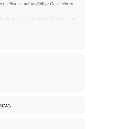
rt, stößt sie auf unzählige Geschichten:
Bedeutung ihrer familiären Spurensuche
ECAL