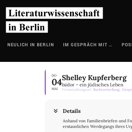
Zum
Inhalt
springen
NEULICH IN BERLIN
IM GESPRÄCH MIT …
POS
Shelley Kupferberg
DO
04
Isidor – ein jüdisches Leben
MAI
Veranstaltungsart
Buchvorstellung,
Gespr
Details
Anhand von Familienbriefen und Fo
erstaunlichen Werdegangs ihres Urg