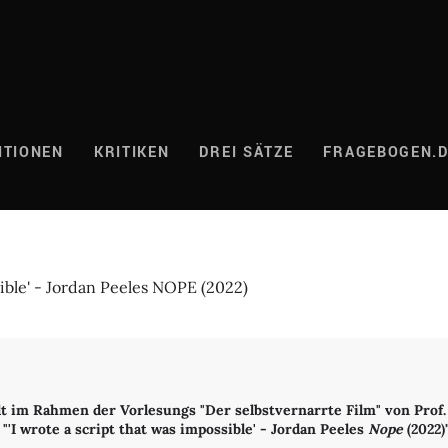
ITIONEN
KRITIKEN
DREI SÄTZE
FRAGEBOGEN.
sible' - Jordan Peeles NOPE (2022)
ält im Rahmen der Vorlesungs "Der selbstvernarrte Film" von Prof.
'I wrote a script that was impossible' - Jordan Peeles
Nope
(2022)"