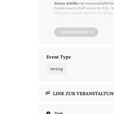
Simon Schiller
ist wissenschaftlich
Politikwissenschaft sowie im B.Sc. 
Filmwissenschaft absolvierte. Sein
Theory sowie Musikvideos und dok
Veranstaltungsbeginn:
10:00 Uhr c
MEHR ANZEIGEN
Event Type
Vortrag
LINK ZUR VERANSTALTU
Zeit