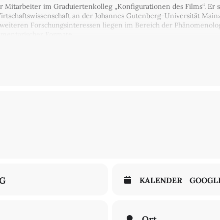
er Mitarbeiter im Graduiertenkolleg „Konfigurationen des Films“. Er 
Wirtschaftswissenschaft an der Johannes Gutenberg-Universität Mainz
e weiteren Forschungsinteressen liegen im Bereich der Phänomenolo
umentarischer Formate.
. t., 02.07.2026 im Hörsaal (Theaterwissenschaft)
NG
KALENDER
GOOGL
Ort