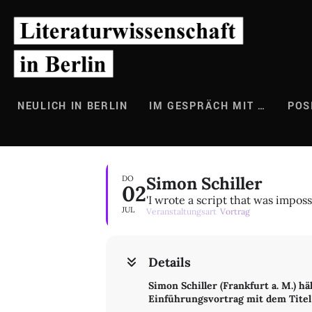
Zum
Inhalt
springen
NEULICH IN BERLIN
IM GESPRÄCH MIT …
POS
Simon Schiller
DO
02
'I wrote a script that was impos
JUL
Veranstaltungsart
Vortrag
Details
Simon Schiller (Frankfurt a. M.) h
Einführungsvortrag mit dem Titel "