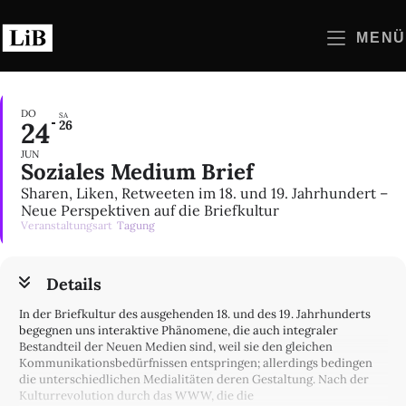
Zum
Inhalt
MENÜ
springen
DO
SA
24
26
JUN
Soziales Medium Brief
Sharen, Liken, Retweeten im 18. und 19. Jahrhundert –
Neue Perspektiven auf die Briefkultur
Veranstaltungsart
Tagung
Details
In der Briefkultur des ausgehenden 18. und des 19. Jahrhunderts
begegnen uns interaktive Phänomene, die auch integraler
Bestandteil der Neuen Medien sind, weil sie den gleichen
Kommunikationsbedürfnissen entspringen; allerdings bedingen
die unterschiedlichen Medialitäten deren Gestaltung. Nach der
Kulturrevolution durch das WWW, die die