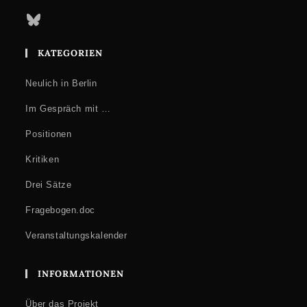
Codierte Nähe. Zur Lesbarkeit von Text und Nicht-Text im
Bluesky
Privatbrief
Selma Jahnke (BBAW, Jean Paul Edition)
KATEGORIEN
Gesundheit, Krankheit, Tod. Der Körper im sozialen Medium Brief
Neulich in Berlin
Roman Lach (Keimyung University Daegu, Republik Korea)
Im Gespräch mit …
Säkulare Confessionen – der Brief als Ort der Offenheit bei
Büchner, Mörike und Stifter
Positionen
Sektion 4
: Netzwerkdarstellung und -analyse Digital
Kritiken
BEGINN: 15:00 UHR
Drei Sätze
Ursula Caflisch-Schnetzler (Universität Zürich, Edition Johann
Caspar Lavater)
Fragebogen.doc
"Halte künftighin meine Briefe hübsch in Ordnung" – Darstellung
von Netzwerken in einer digitalen Edition
Veranstaltungskalender
Frederike Neuber (BBAW, TELOTA)
INFORMATIONEN
#jeanpaulanalytics: Activity, Trending Topics und Influencer in
der Edition der Umfeldbriefe
Über das Projekt