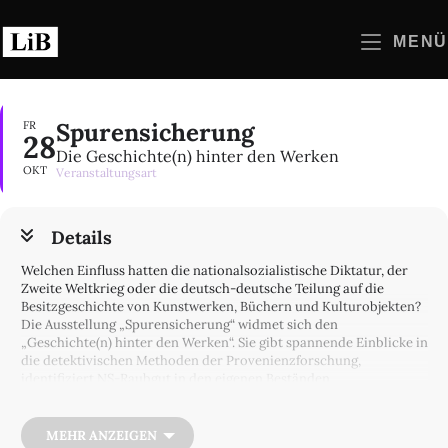
Zum
Inhalt
MENÜ
springen
Spurensicherung
FR
28
Die Geschichte(n) hinter den Werken
OKT
Veranstaltungsart
Details
Welchen Einfluss hatten die nationalsozialistische Diktatur, der
Zweite Weltkrieg oder die deutsch-deutsche Teilung auf die
Besitzgeschichte von Kunstwerken, Büchern und Kulturobjekten?
Die Ausstellung „Spurensicherung“ widmet sich den
„Geschichte(n) hinter den Werken“. Sie gibt spannende Einblicke in
die detektivischen Methoden der Provenienzforschung,
identifiziert NS-Raubgut in den eigenen Beständen,
veranschaulicht die Suche nach den im Zweiten Weltkrieg
verlorenen Sammlungen der Preußischen Akademie oder die
kritische Auseinandersetzung mit den Bemühungen der DDR, in
MEHR ANZEIGEN