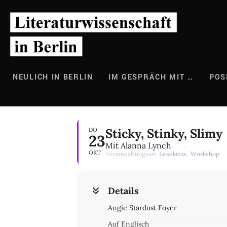
Zum
Inhalt
springen
NEULICH IN BERLIN
IM GESPRÄCH MIT …
POS
Sticky, Stinky, Slimy
DO
23
Mit Alanna Lynch
OKT
Veranstaltungsart
Lesekreis,
Workshop
Details
Angie Stardust Foyer
Auf Englisch