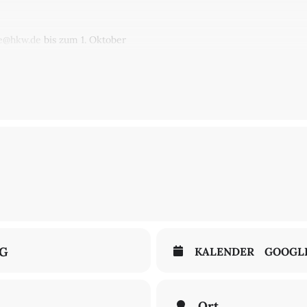
se@hkw.de
bis zum 1. Oktober
r the Way You Look at Me
NG
KALENDER
GOOGL
Ort