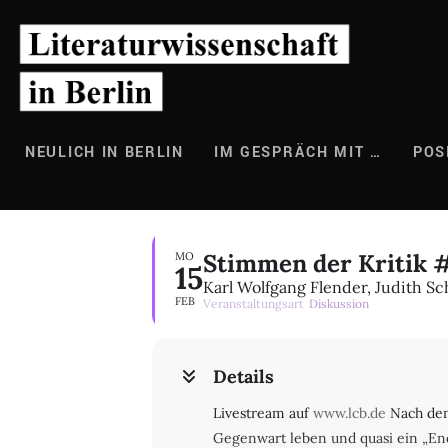
Zum
Inhalt
springen
NEULICH IN BERLIN
IM GESPRÄCH MIT …
POS
Stimmen der Kritik 
MO
15
Karl Wolfgang Flender, Judith Sc
FEB
Veranstaltungsart
Diskussion
Details
Livestream auf
www.lcb.de
Nach dem 
Gegenwart leben und quasi ein „Ende