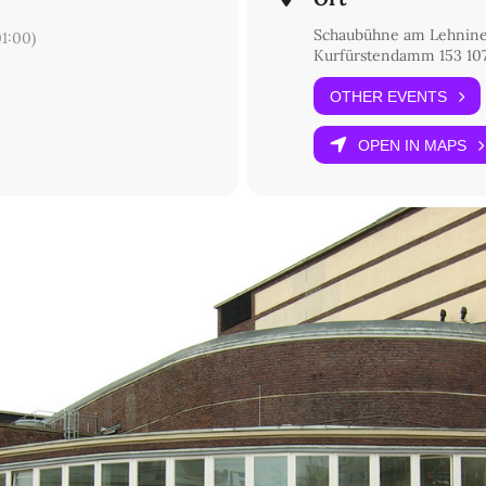
Schaubühne am Lehniner
1:00)
Kurfürstendamm 153 107
OTHER EVENTS
OPEN IN MAPS