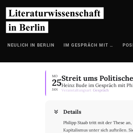
Zum
Inhalt
springen
NEULICH IN BERLIN
IM GESPRÄCH MIT …
POS
Streit ums Politisch
MO
25
Heinz Bude im Gespräch mit Phi
JAN
Veranstaltungsart
Gespräch
Details
Philipp Staab tritt mit der These a
Kapitalismus unter sich aufteilen.