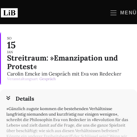
Zum
Inhalt
MENÜ
springen
SO
15
JAN
Streitraum: »Emanzipation und
Protest«
Carolin Emcke im Gespräch mit Eva von Redecker
Veranstaltungsart
Gespräch
Details
»Gänzlich zugute kommen die bestehenden Verhältnisse
langfristig niemanden und kurzfristig nur einigen wenigen«,
schreibt die Philosophin Eva von Redecker in »Revolution für das
Leben« und zielt damit auf die Frage, die uns die ganze Spielzeit
über beschäftigt: wie sich aus diesen Verhältnissen befreien?
Könnte ein anderer Freiheitsbegriff der Schlüssel sein? Wenn wir