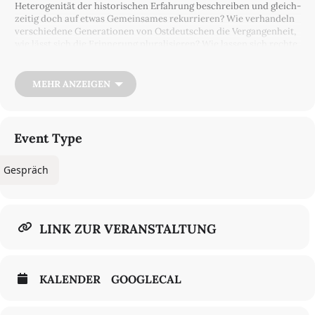
Heterogenität der historischen Erfahrung beschreiben und gleich­
zeitig doch auf etwas Gemeinsames rekurrieren? Wie verhandeln
verschiedene Generationen von Ostdeutschen die Vergangenheit,
wie lässt sich die Erinnerung pluralisieren? Wie lassen sich rechte
Bewegungen und rassistische Gewalt analysieren und vor allem:
Wie können wir uns ihnen entgegenstellen?
MEHR ANZEIGEN
Event Type
Gespräch
LINK ZUR VERANSTALTUNG
KALENDER
GOOGLECAL