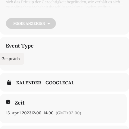
sich das Prinzip der Gerechtigkeit begründen, wie verhält es sich
zu politischen Mehrheitsbeschlüssen? Omri Boehm stellt in
seinem jüngsten Buch »Radikaler Universalismus« die großen
Fragen nach Demokratie und Wahrheit, Identität und
Gerechtigkeit und drängt zu unerwarteten Antworten.
MEHR ANZEIGEN
Simultanübersetzung: Lilian Astrid Geese & Patricia Izomoh
Event Type
Gespräch
KALENDER
GOOGLECAL
Zeit
16. April 2023
12:00
-
14:00
(GMT+02:00)