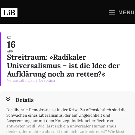
Zum
Inhalt
MENÜ
springen
SO
16
APR
Streitraum: »Radikaler
Universalismus – ist die Idee der
Aufklärung noch zu retten?«
Veranstaltungsart
Gespräch
Details
Die liberale Demokratie ist in der Krise. Zu offensichtlich sind die
Schwächen eines Liberalismus, der auf Ungleichheit und
Ausgrenzung nur mit dem Konzept individueller Rechte zu
antworten weiß. Wie lässt sich ein universaler Humanismus
denken, der nicht zu abstrakt und nicht zu konkret ist? Wie lässt