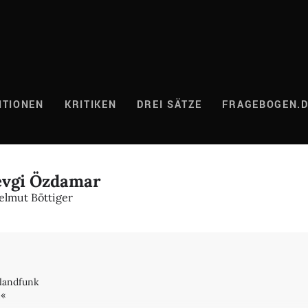
ITIONEN
KRITIKEN
DREI SÄTZE
FRAGEBOGEN.
evgi Özdamar
Helmut Böttiger
hlandfunk
m«